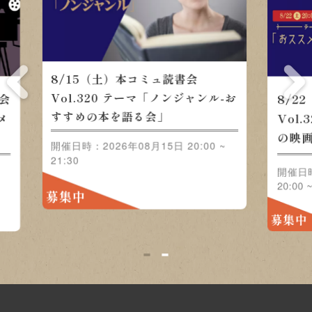
8/22（土）本コミュ読書会
会
8/
Vol.321 テーマ「おススメの
ャン
Vo
映画をみんなで語ろう」
」
ル-
0:00
開催日
開催日時：2026年08月22日 20:00 ~
~ 21
21:30
募集
募集中
1
2