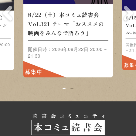
8/22（土）本コミュ読書会
会
8/
Vol.321 テーマ「おススメの
ャン
Vo
映画をみんなで語ろう」
」
ル-
0:00
開催日
開催日時：2026年08月22日 20:00 ~
~ 21
21:30
募集
募集中
1
2