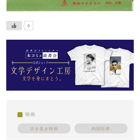
0
映画
古き良き映画
内田吐夢