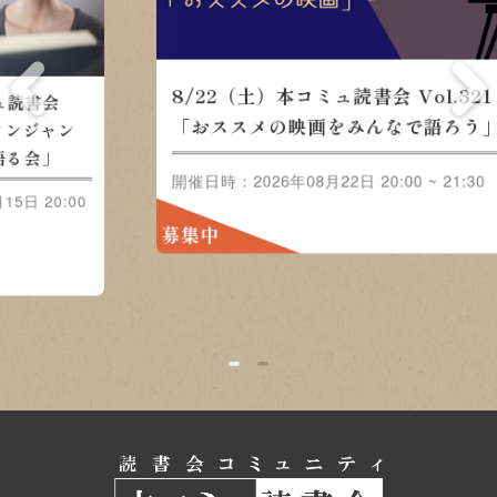
8/22（土）本コミュ読書会
会
8/
Vol.321 テーマ「おススメの
ャン
Vo
映画をみんなで語ろう」
」
ル-
0:00
開催日
開催日時：2026年08月22日 20:00 ~
~ 21
21:30
募集
募集中
1
2