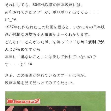
それにしても、80年代以前の日本映画には、
封印されてきたタブーが、ポロポロと出てくる・・・
(;^_^A
1957年に作られたこの映画を観ると、いかに今の日本映
画が純情な
お坊ちゃん映画
かよーくわかります。
どんなに「とんがった風」を装っていても
自主規制でが
んじがらめ
ですから
本当に「
危ないこと
」には決して触れていないので
す・・・(;^_^A
さぁ、この映画が降れているタブーとは何か。
映画本編を見て見つけてみてください。