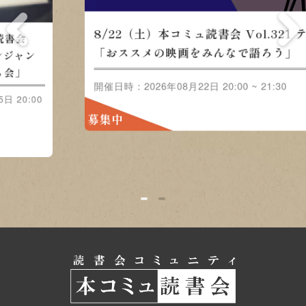
8/22（土）本コミュ読書会
会
8/
Vol.321 テーマ「おススメの
ャン
Vo
映画をみんなで語ろう」
」
ル-
0:00
開催日
開催日時：2026年08月22日 20:00 ~
~ 21
21:30
募集
募集中
1
2