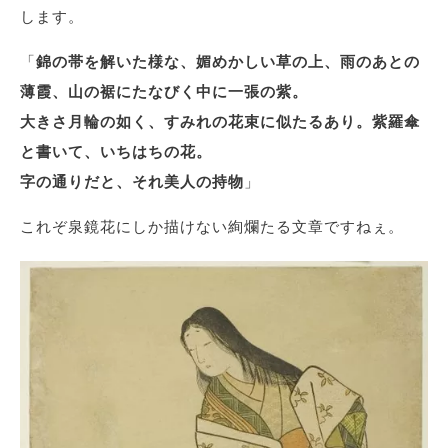
します。
「
錦の帯を解いた様な、媚めかしい草の上、雨のあとの
薄霞、山の裾にたなびく中に一張の紫。
大きさ月輪の如く、すみれの花束に似たるあり。紫羅傘
と書いて、いちはちの花。
字の通りだと、それ美人の持物
」
これぞ泉鏡花にしか描けない絢爛たる文章ですねぇ。