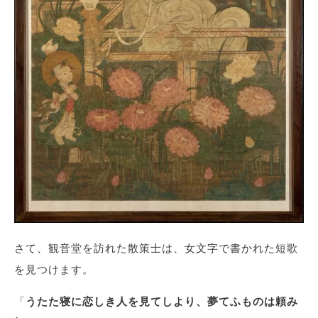
さて、観音堂を訪れた散策士は、女文字で書かれた短歌
を見つけます。
「
うたた寝に恋しき人を見てしより、夢てふものは頼み