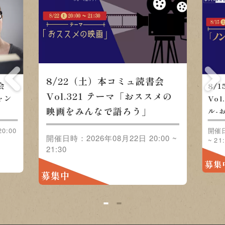
8/22（土）本コミュ読書会
会
8/
Vol.321 テーマ「おススメの
ャン
Vo
映画をみんなで語ろう」
」
ル-
0:00
開催日
開催日時：2026年08月22日 20:00 ~
~ 21
21:30
募集
募集中
1
2