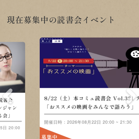
現在募集中の読書会イベント
8/22（土）本コミュ読書会
会
8/
Vol.321 テーマ「おススメの
ャン
Vo
映画をみんなで語ろう」
」
ル-
0:00
開催日
開催日時：2026年08月22日 20:00 ~
~ 21