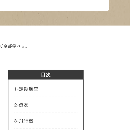
で全部学べる。
目次
1-定期航空
2-僚友
3-飛行機