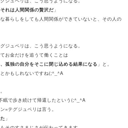
テグジュペリは、こう思うようになる。
。それは人間関係の贅沢だ
」
沢な暮らしをしても人間関係ができていないと、その人の
。
テグジュペリは、こう思うようになる。
してお金だけを追うて働くことは
て、孤独の自分をそこに閉じ込める結果になる
」と。
かもしれないですね(;^_^A
メ。
眠で歩き続けて帰還したという(;^_^A
ン=テグジュペリは言う。
った
」
てもそのすさまじさが伝わってきます。