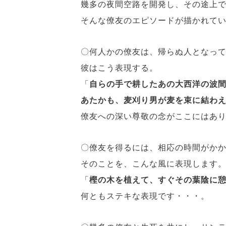
幾多の夜間空路を開発し、その途上
そんな僚友のエピソードが描かれて
〇何人かの僚友は、帰らぬ人となっ
彼はこう表現する。
「
自らの手で耕したあの大西洋の波
あたかも、麦刈り男が麦を束に結わ
僚友への深い尊敬の念がここにはあ
〇僚友を得るには、相応の時間がか
そのことを、こんな風に表現します
「
樫の木を植えて、すぐその葉陰に
何ともステキな表現です・・・。