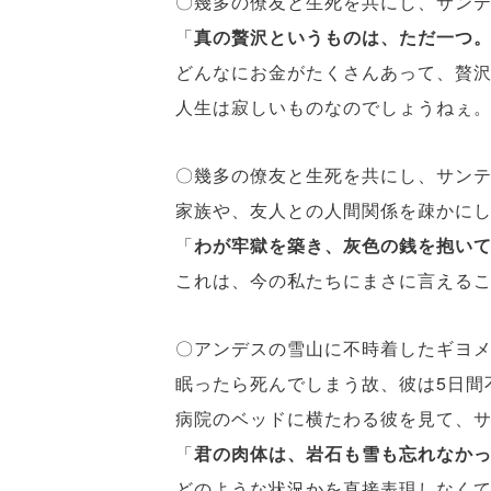
〇幾多の僚友と生死を共にし、サン
「
真の贅沢というものは、ただ一つ
どんなにお金がたくさんあって、贅
人生は寂しいものなのでしょうねぇ
〇幾多の僚友と生死を共にし、サン
家族や、友人との人間関係を疎かに
「
わが牢獄を築き、灰色の銭を抱い
これは、今の私たちにまさに言えること
〇アンデスの雪山に不時着したギヨ
眠ったら死んでしまう故、彼は5日間不
病院のベッドに横たわる彼を見て、サ
「
君の肉体は、岩石も雪も忘れなか
どのような状況かを直接表現しなく