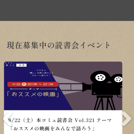
現在募集中の読書会イベント
8/22（土）本コミュ読書会
会
8/
Vol.321 テーマ「おススメの
ャン
Vo