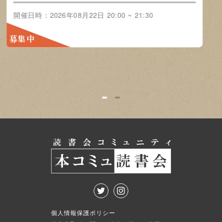
映画をみんなで語ろう」
」
ル-
0:00
開催日
開催日時：2026年08月22日 20:00 ~
~ 21
21:30
募集
募集中
1
2
個人情報保護ポリシー