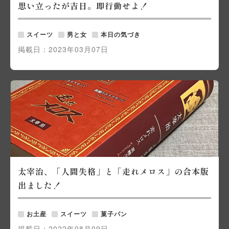
思い立ったが吉日。即行動せよ！
スイーツ
男と女
本日の気づき
掲載日：
2023年03月07日
太宰治、「人間失格」と「走れメロス」の合本版
出ました！
お土産
スイーツ
菓子パン
掲載日：
2022年08月09日