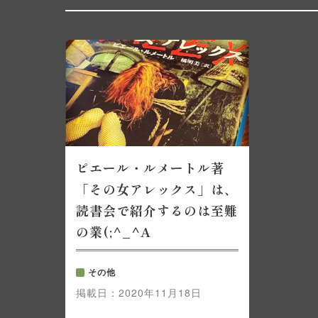
ピエール・ルメートル著
「その女アレックス」は、
読書会で紹介するのは至難
の業(;^_^A
その他
掲載日：
2020年11月18日