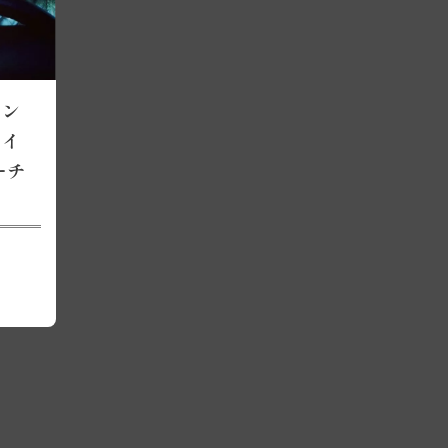
ィン
ライ
ーチ