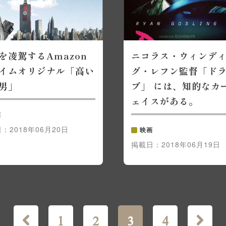
を凌駕するAmazon
ニコラス・ウィンデ
イムオリジナル「高い
グ・レフン監督「ド
男」
ブ」 には、知的なカ
ェイスがある。
画
日：
2018年06月20日
映画
掲載日：
2018年06月19日
1
2
3
4