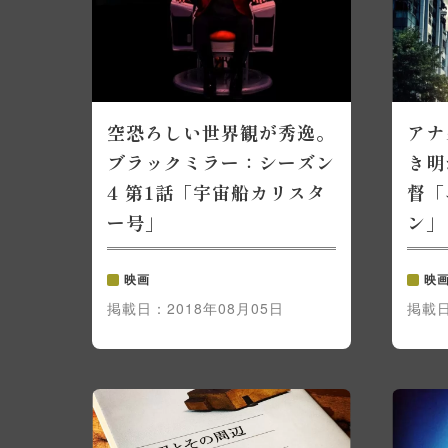
空恐ろしい世界観が秀逸。
アナ
ブラックミラー：シーズン
き明
4 第1話「宇宙船カリスタ
督「
ー号」
ン」
映画
映
掲載日：
2018年08月05日
掲載