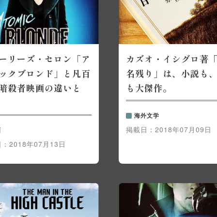
ーリーズ・セロン「ア
カズオ・イシグロ著
ックブロンド」と凡百
名残り」は、小説も
暗殺者映画の違いと
も大傑作。
海外文学
掲載日：
2018年07月09日
画
日：
2018年07月13日