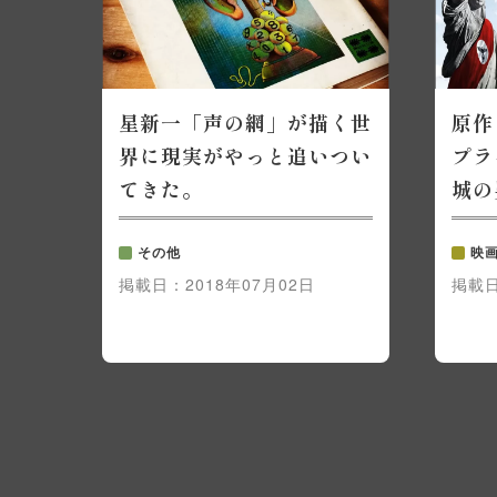
星新一「声の網」が描く世
原作
界に現実がやっと追いつい
プラ
てきた。
城の
その他
映
掲載日：
2018年07月02日
掲載