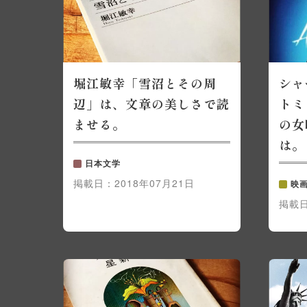
堀江敏幸「雪沼とその周
シャ
辺」は、文章の美しさで読
トミ
ませる。
の女
は。
日本文学
掲載日：
2018年07月21日
映
掲載