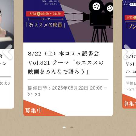
8/22（土）本コミュ読書会
会
8/
Vol.321 テーマ「おススメの
ャン
Vo
映画をみんなで語ろう」
」
ル-
0:00
開催日
開催日時：2026年08月22日 20:00 ~
~ 21
21:30
募集
募集中
1
2