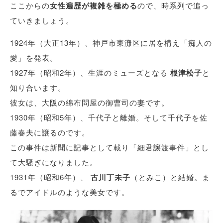
ここからの
女性遍歴が複雑を極める
ので、時系列で追っ
ていきましょう。
1924年（大正13年）、神戸市東灘区に居を構え「痴人の
愛」を発表。
1927年（昭和2年）、生涯のミューズとなる
根津松子
と
知り合います。
彼女は、大阪の綿布問屋の御曹司の妻です。
1930年（昭和5年）、千代子と離婚。そして千代子を佐
藤春夫に譲るのです。
この事件は新聞に記事として載り「細君譲渡事件」とし
て大騒ぎになりました。
1931年（昭和6年）、
古川丁未子
（とみこ）と結婚。ま
るでアイドルのような美女です。