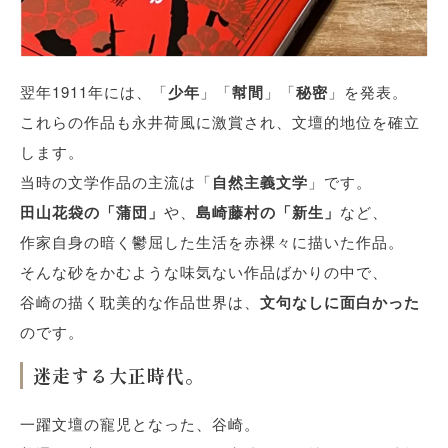
翌年1911年には、「
少年
」「
幇間
」「
秘密
」を発表。
これらの作品も永井荷風に激賞され、文壇的地位を確立
します。
当時の文学作品の主流は「
自然主義文学
」です。
田山花袋の「蒲団」
や、
島崎藤村の「新生」
など、
作家自身の暗く鬱屈した生活を赤裸々に描いた作品。
そんな砂をかむような味気ない作品ばかりの中で、
谷崎の描く耽美的な作品世界は、
文句なしに面白かった
のです。
迷走する大正時代
。
一躍文壇の寵児となった、谷崎。