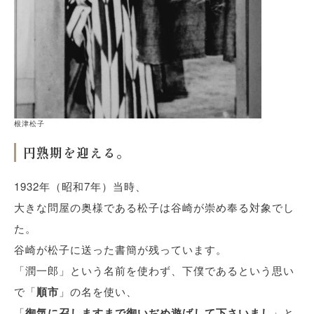
根津松子
円熟期を迎える。
1932年（昭和7年）当時、
大きな問屋の奥様である松子は谷崎が崇め奉る対象でし
た。
谷崎が松子に送った書簡が残っています。
「潤一郎」という名前を使わず、下僕であるという思い
で「
順市
」の名を使い、
「
御気に召しますまで御いぢめ遊ばして下さいまし
」と