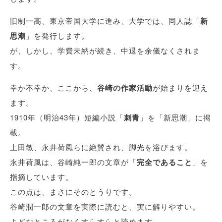
旧制一高、東京帝国大学に進み、大学では、同人誌「
新
思潮
」を発行します。
が、しかし、学費未納が続き、中退を余儀なくされま
す。
幸か不幸か、ここから、
谷崎の作家活動
が始まりを迎え
ます。
1910年（明治43年）短編小説「
刺青
」を「新思潮」に掲
載。
上田敏、永井荷風らに絶賛され、脚光を浴びます。
永井荷風は、谷崎純一郎の文章が「
完全であること
」を
指摘しています。
この点は、まさにそのとうりです。
谷崎潤一郎の文章を実際に読むと、実に解りやすい。
よどむところがなくすらすらと読めます。