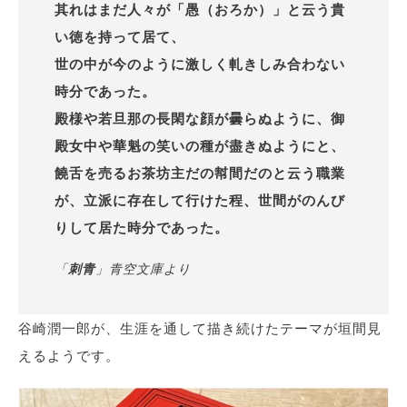
其れはまだ人々が「愚（おろか）」と云う貴
い徳を持って居て、
世の中が今のように激しく軋きしみ合わない
時分であった。
殿様や若旦那の長閑な顔が曇らぬように、御
殿女中や華魁の笑いの種が盡きぬようにと、
饒舌を売るお茶坊主だの幇間だのと云う職業
が、立派に存在して行けた程、世間がのんび
りして居た時分であった。
「
刺青
」青空文庫より
谷崎潤一郎が、生涯を通して描き続けたテーマが垣間見
えるようです。