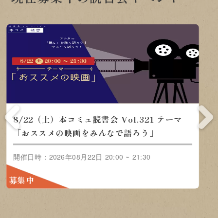
8/22（土）本コミュ読書会
会
8/
Vol.321 テーマ「おススメの
ャン
Vo
映画をみんなで語ろう」
」
ル-
0:00
開催日
開催日時：2026年08月22日 20:00 ~
~ 21
21:30
募集
募集中