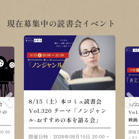
現在募集中の読書会イベント
8/15（土）本コミュ読書会
会
8/
Vol.320 テーマ「ノンジャン
メの
Vo
ル-おすすめの本を語る会」
映画
0:00
開催日
開催日時：2026年08月15日 20:00 ~
~ 21