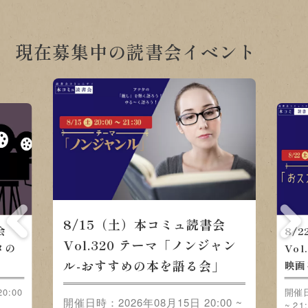
現在募集中の読書会イベント
8/15（土）本コミュ読書会
会
8/
Vol.320 テーマ「ノンジャン
メの
Vo
ル-おすすめの本を語る会」
映画
0:00
開催日
開催日時：2026年08月15日 20:00 ~
~ 21