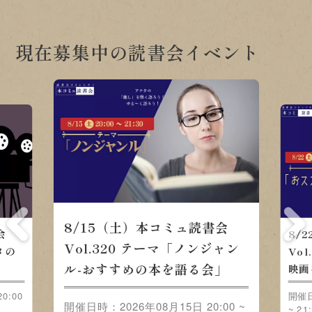
現在募集中の読書会イベント
8/15（土）本コミュ読書会
会
8/
Vol.320 テーマ「ノンジャン
メの
Vo
ル-おすすめの本を語る会」
映画
0:00
開催日
開催日時：2026年08月15日 20:00 ~
~ 21