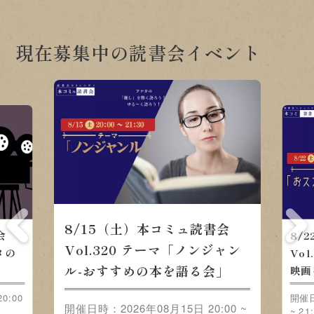
現在募集中の読書会イベント
8/15（土）本コミュ読書会
会
8/
Vol.320 テーマ「ノンジャン
メの
Vo
ル-おすすめの本を語る会」
映画
0:00
開催日
開催日時：2026年08月15日 20:00 ~
~ 21