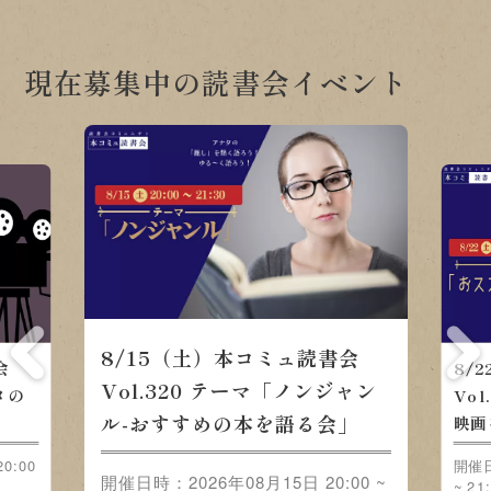
現在募集中の読書会イベント
8/15（土）本コミュ読書会
会
8/
Vol.320 テーマ「ノンジャン
メの
Vo
ル-おすすめの本を語る会」
映画
0:00
開催日
開催日時：2026年08月15日 20:00 ~
~ 21