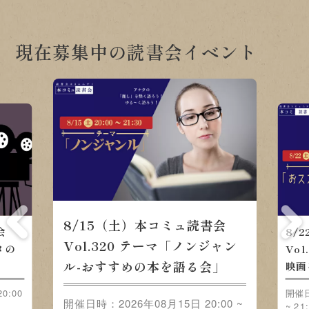
現在募集中の読書会イベント
8/15（土）本コミュ読書会
会
8/
Vol.320 テーマ「ノンジャン
メの
Vo
ル-おすすめの本を語る会」
映画
0:00
開催日
開催日時：2026年08月15日 20:00 ~
~ 21