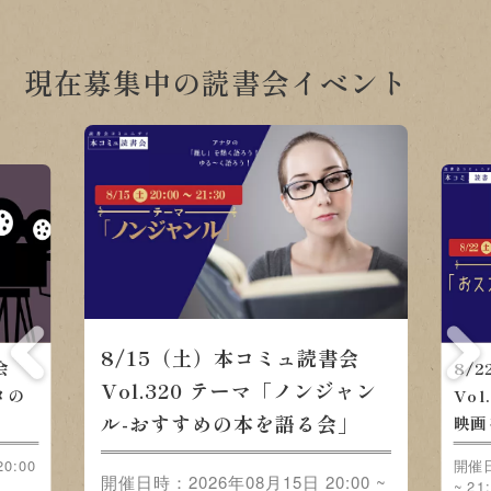
現在募集中の読書会イベント
8/15（土）本コミュ読書会
会
8/
Vol.320 テーマ「ノンジャン
メの
Vo
ル-おすすめの本を語る会」
映画
0:00
開催日
開催日時：2026年08月15日 20:00 ~
~ 21