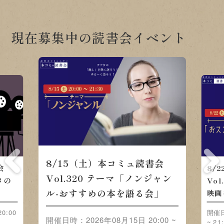
現在募集中の読書会イベント
8/15（土）本コミュ読書会
会
8/
Vol.320 テーマ「ノンジャン
メの
Vo
ル-おすすめの本を語る会」
映画
0:00
開催日
開催日時：2026年08月15日 20:00 ~
~ 21