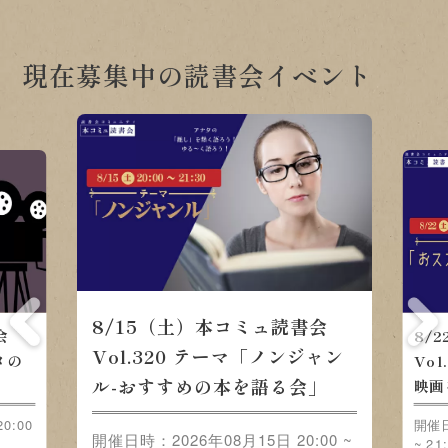
現在募集中の読書会イベント
8/15（土）本コミュ読書会
会
8/
Vol.320 テーマ「ノンジャン
メの
Vo
ル-おすすめの本を語る会」
映画
0:00
開催日
開催日時：2026年08月15日 20:00 ~
~ 21