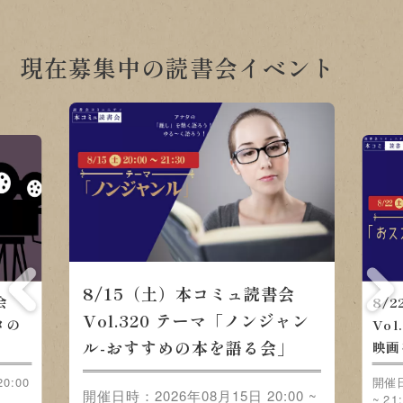
現在募集中の読書会イベント
8/15（土）本コミュ読書会
Vol.320 テーマ「ノンジャンル-お
書会
8/2
すすめの本を語る会」
メ
Vol
」
の映
開催日時：2026年08月15日 20:00 ~
21:30