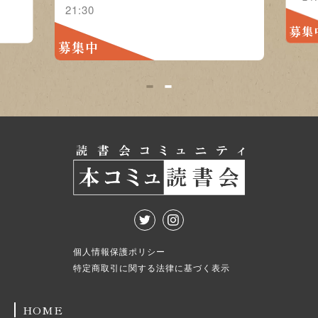
開催日時
20:00 
募集中
募集中
1
2
個人情報保護ポリシー
特定商取引に関する法律に基づく表示
HOME