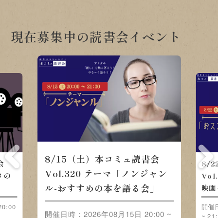
現在募集中の読書会イベント
8/15（土）本コミュ読書会
会
8/
Vol.320 テーマ「ノンジャン
メの
Vo
ル-おすすめの本を語る会」
映画
0:00
開催日
開催日時：2026年08月15日 20:00 ~
~ 21