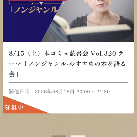
15（土）本コミュ読書会 Vol.320 テーマ「ノン
8
ンル-おすすめの本を語る会」
ー
う
時：2026年08月15日 20:00 ~ 21:30
中
開催
募
1
2