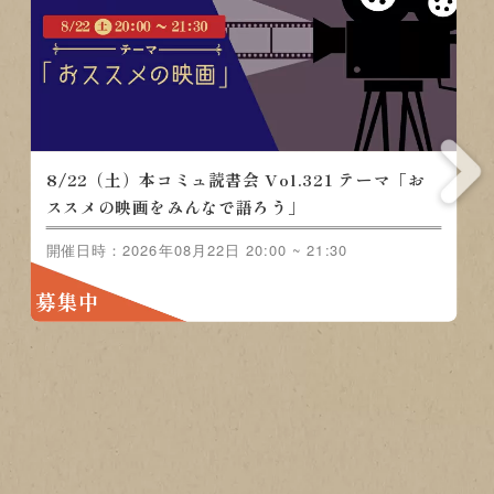
8
/22（土）本コミュ読書会 Vol.321 テ
ン
マ「おススメの映画をみんなで語ろ
開催
」
募
日時：2026年08月22日 20:00 ~ 21:30
集中