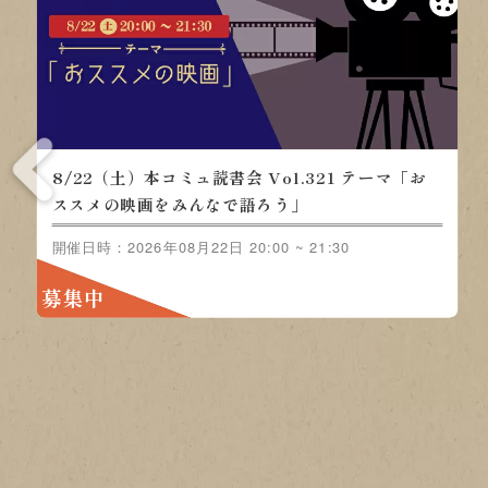
8/
/22（土）本コミュ読書会 Vol.321 テ
ジャ
ーマ「おススメの映画をみんなで語ろ
う」
開催日
募集
催日時：2026年08月22日 20:00 ~ 21:30
集中