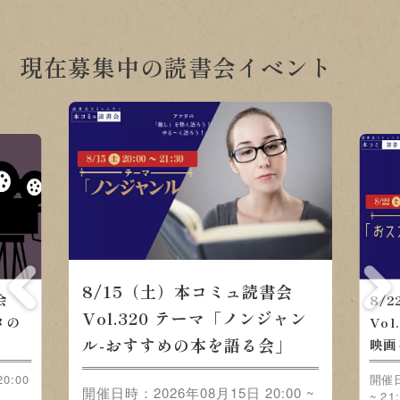
現在募集中の読書会イベント
8/15（土）本コミュ読書会
会
8/
Vol.320 テーマ「ノンジャン
メの
Vo
ル-おすすめの本を語る会」
映画
0:00
開催日
開催日時：2026年08月15日 20:00 ~
~ 21