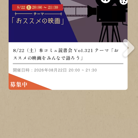
8/15（土）本コミュ読
ュ読書会 Vol.321 テ
ンジャンル-おすす
の映画をみんなで語ろ
開催日時：2026年08月15日
募集中
2日 20:00 ~ 21:30