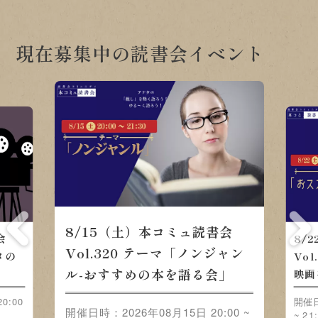
現在募集中の読書会イベント
8/15（土）本コミュ読書会
会
8/
Vol.320 テーマ「ノンジャン
メの
Vo
ル-おすすめの本を語る会」
映画
0:00
開催日
開催日時：2026年08月15日 20:00 ~
~ 21