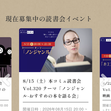
現在募集中の読書会イベント
8/15（土）本コミュ読書会
会
8/
Vol.320 テーマ「ノンジャン
メの
Vo
ル-おすすめの本を語る会」
映画
0:00
開催日
開催日時：2026年08月15日 20:00 ~
~ 21