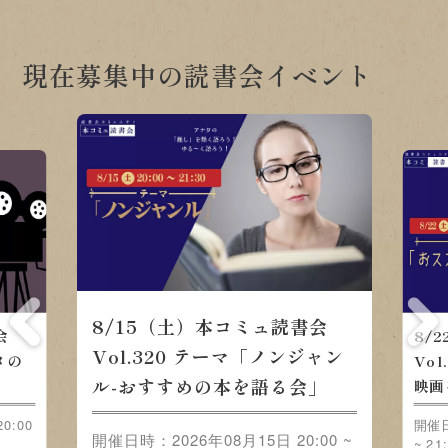
現在募集中の読書会イベント
8/15（土）本コミュ読書会
会
8/
Vol.320 テーマ「ノンジャン
メの
Vo
ル-おすすめの本を語る会」
映画
0:00
開催日
開催日時：2026年08月15日 20:00 ~
~ 21