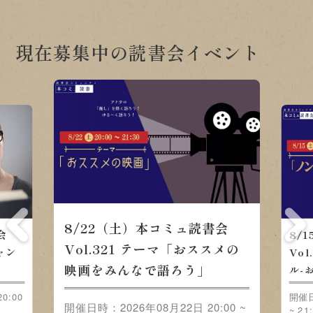
現在募集中の読書会イベント
8/22（土）本コミュ読書会
会
8/
Vol.321 テーマ「おススメの
ャン
Vo
映画をみんなで語ろう」
」
ル-
0:00
開催日
開催日時：2026年08月22日 20:00 ~
~ 21