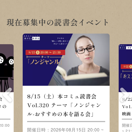
現在募集中の読書会イベント
8/15（土）本コミュ読書会
会
8/
Vol.320 テーマ「ノンジャン
メの
Vo
ル-おすすめの本を語る会」
映画
0:00
開催日
開催日時：2026年08月15日 20:00 ~
~ 21