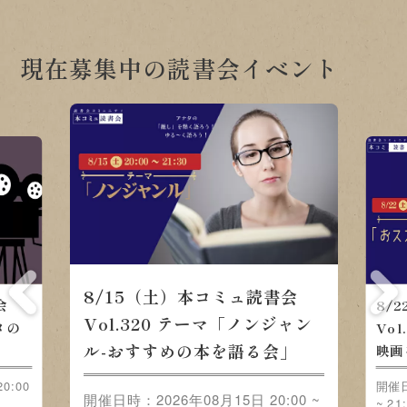
現在募集中の読書会イベント
8/15（土）本コミュ読書会
会
8/
Vol.320 テーマ「ノンジャン
メの
Vo
ル-おすすめの本を語る会」
映画
0:00
開催日
開催日時：2026年08月15日 20:00 ~
~ 21