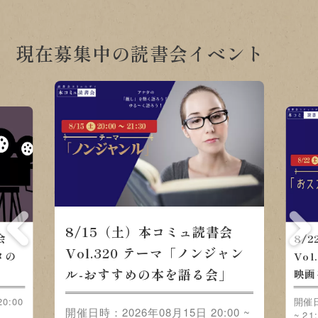
現在募集中の読書会イベント
/15（土）本コミュ読書会
8/22（土）本コミ
ol.320 テーマ「ノンジャンル-
Vol.321 テーマ
すすめの本を語る会」
みんなで語ろう」
日時：2026年08月15日 20:00 ~
:30
開催日時：2026年08月22日