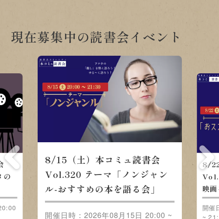
現在募集中の読書会イベント
8/15（土）本コミュ読書会
会
8/
Vol.320 テーマ「ノンジャン
メの
Vo
ル-おすすめの本を語る会」
映画
0:00
開催日
開催日時：2026年08月15日 20:00 ~
~ 21