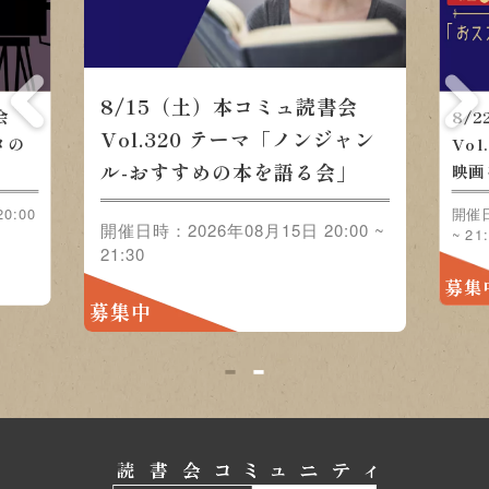
8/15（土）本コミュ読書会
会
8/
Vol.320 テーマ「ノンジャン
メの
Vo
ル-おすすめの本を語る会」
映画
0:00
開催日
開催日時：2026年08月15日 20:00 ~
~ 21
21:30
募集
募集中
1
2