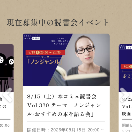
現在募集中の読書会イベント
8/15（土）本コミュ読書会
会
8/
Vol.320 テーマ「ノンジャン
メの
Vo
ル-おすすめの本を語る会」
映画
0:00
開催日
開催日時：2026年08月15日 20:00 ~
~ 21