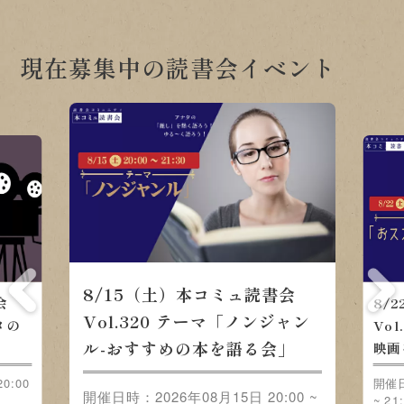
現在募集中の読書会イベント
8/15（土）本コミュ読書会
会
8/
Vol.320 テーマ「ノンジャン
メの
Vo
ル-おすすめの本を語る会」
映画
0:00
開催日
開催日時：2026年08月15日 20:00 ~
~ 21