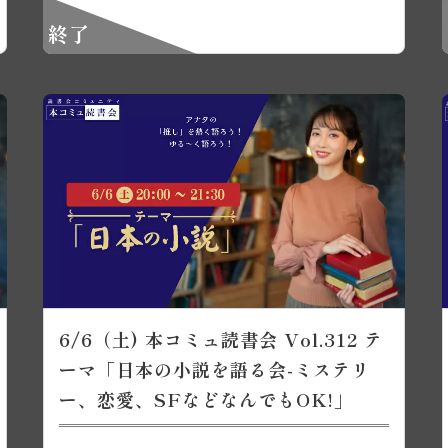
終了
6/6（土) 本コミュ読書会 Vol.312 テ
ーマ「日本の小説を語る会-ミステリ
ー、恋愛、SFなどなんでもOK!」