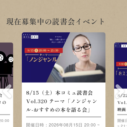
現在募集中の読書会イベント
8/15（土）本コミュ読書会
会
8/
Vol.320 テーマ「ノンジャン
メの
Vo
ル-おすすめの本を語る会」
映画
0:00
開催日
開催日時：2026年08月15日 20:00 ~
~ 21