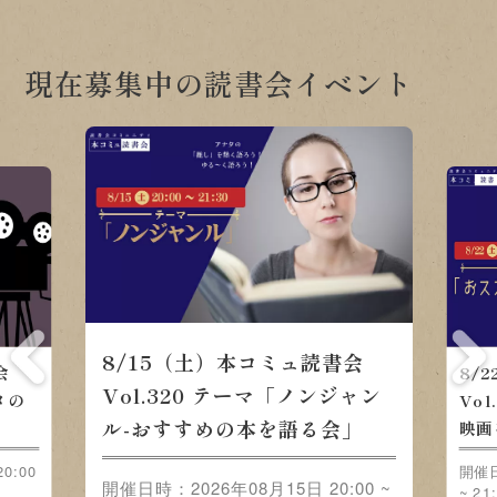
現在募集中の読書会イベント
8/15（土）本コミュ読書会
会
8/
Vol.320 テーマ「ノンジャン
メの
Vo
ル-おすすめの本を語る会」
映画
0:00
開催日
開催日時：2026年08月15日 20:00 ~
~ 21