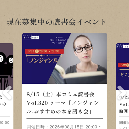
現在募集中の読書会イベント
8/15（土）本コミュ読書会
会
8/
Vol.320 テーマ「ノンジャン
メの
Vo
ル-おすすめの本を語る会」
映画
0:00
開催日
開催日時：2026年08月15日 20:00 ~
~ 21