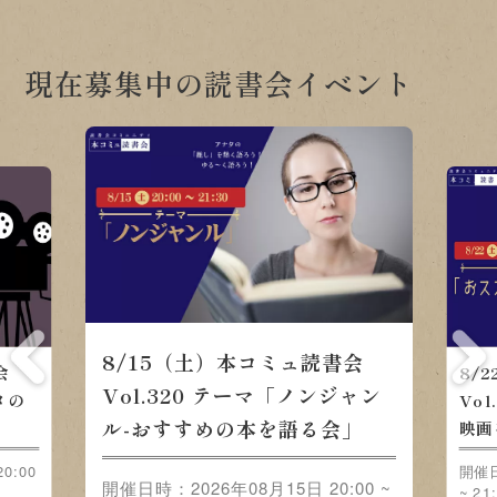
現在募集中の読書会イベント
8/15（土）本コミュ読書会
会
8/
Vol.320 テーマ「ノンジャン
メの
Vo
ル-おすすめの本を語る会」
映画
0:00
開催日
開催日時：2026年08月15日 20:00 ~
~ 21