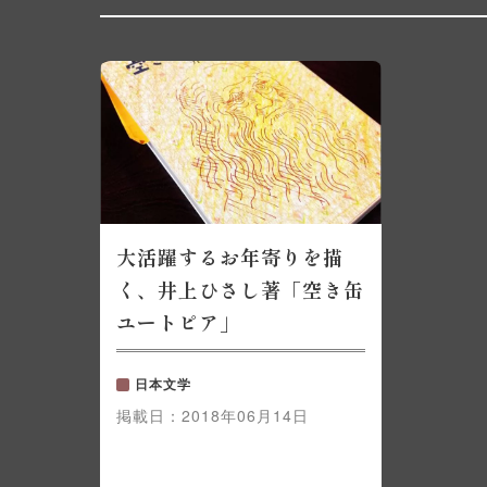
大活躍するお年寄りを描
く、井上ひさし著「空き缶
ユートピア」
日本文学
掲載日：
2018年06月14日