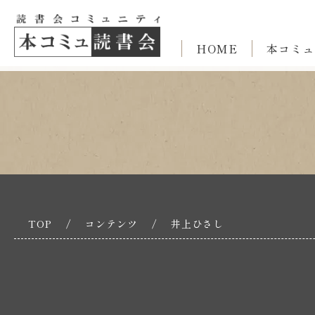
HOME
本コミュ
TOP
/
コンテンツ
/
井上ひさし