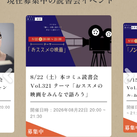
8/22（土）本コミュ読書会
会
8/
Vol.321 テーマ「おススメの
ャン
Vo
映画をみんなで語ろう」
」
ル-
0:00
開催日
開催日時：2026年08月22日 20:00 ~
~ 21
21:30
募集
募集中