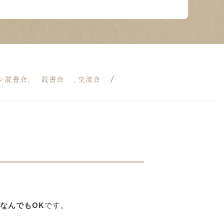
ン読書会
読書会
交流会
/
,
,
なんでもOK
です。