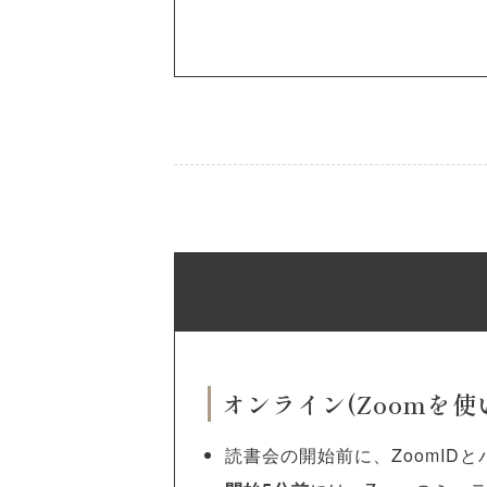
オンライン(Zoomを
読書会の開始前に、ZoomID