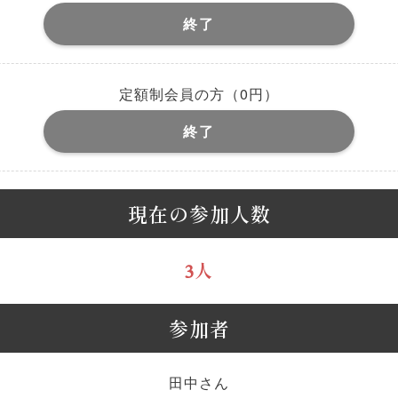
終了
定額制会員の方（0円）
終了
現在の参加人数
3人
参加者
田中さん