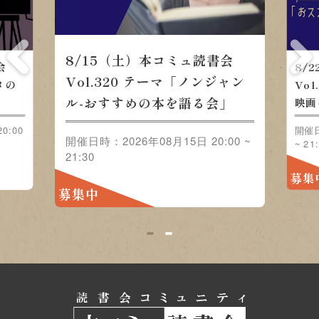
8/15（土）本コミュ読書会
会
8/
Vol.320 テーマ「ノンジャン
メの
Vo
ル-おすすめの本を語る会」
映画
0:00
開催日
開催日時：2026年08月15日 20:00 ~
~ 21
21:30
募集
募集中
1
2