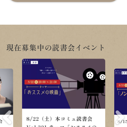
現在募集中の読書会イベント
8/22（土）本コミュ読書会
会
8/