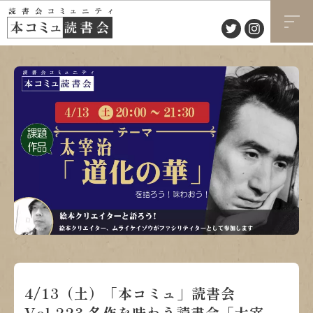
4/13（土）「本コミュ」読書会
Vol.223 名作を味わう読書会「太宰