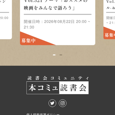
Vol.321 テーマ「おススメの
ャン
Vo
映画をみんなで語ろう」
」
ル-
0:00
開催日
開催日時：2026年08月22日 20:00 ~
~ 21
21:30
募集
募集中
1
2
個人情報保護ポリシー