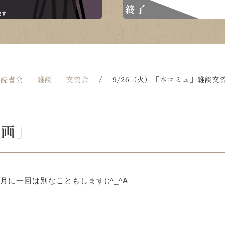
終了
読書会
雑談
交流会
/
9/26（火）「本コミュ」雑談交流
,
,
,
映画」
に一回は別なこともします(;^_^A