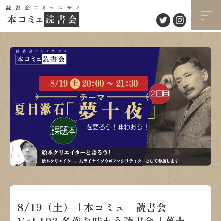
8/19（土）「本コミュ」読書会
Vol.193 名作を味わう読書会「夢十