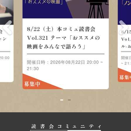
8/22（土）本コミュ読書会
会
8/
Vol.321 テーマ「おススメの
ャン
Vo
映画をみんなで語ろう」
」
ル-
0:00
開催日
開催日時：2026年08月22日 20:00 ~
~ 21
21:30
募集
募集中
1
2