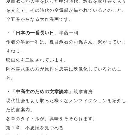
夏目漱石が人生を送った明治時代。漱石を取り巻く人々
を交えて、その時代の空気感が描かれているとのこと。
全五巻からなる大作漫画です。
・「
日本の一番長い日
」半藤一利
作者の半藤一利は、夏目漱石のお孫さん。繋がっていま
すねぇ。
映画化も二回されています。
岡本喜八版の方が原作を忠実に映像化しているとのこ
と。
・「
中高生のための文章読本
」筑摩書房
現代社会を切り取った様々なノンフィクションを紹介し
た読書案内。
各章のタイトルが、興味をそそられます。
第１章 不思議を見つめる