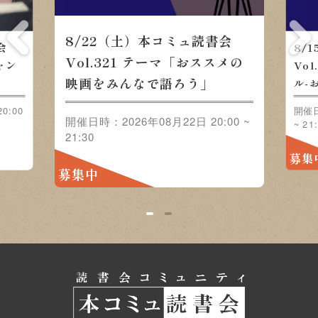
8/22（土）本コミュ読書会
会
8/
Vol.321 テーマ「おススメの
ャン
Vo
映画をみんなで語ろう」
」
ル-
0:00
開催日
開催日時：2026年08月22日 20:00 ~
~ 21
21:30
募集
募集中
1
2